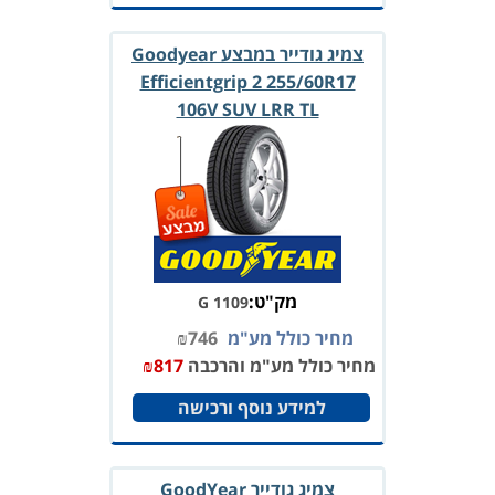
צמיג גודייר במבצע Goodyear
Efficientgrip 2 255/60R17
106V SUV LRR TL
מק"ט:
G 1109
מחיר כולל מע"מ
746
₪
מחיר כולל מע"מ והרכבה
817
₪
למידע נוסף ורכישה
צמיג גודייר GoodYear