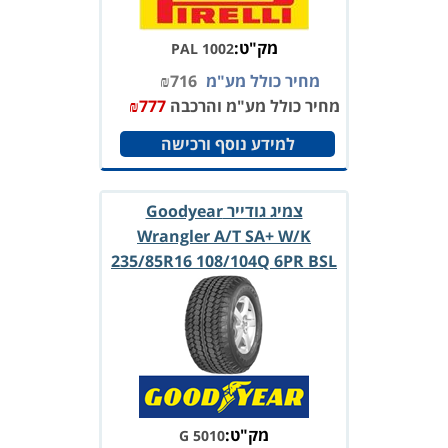
מק"ט:
PAL 1002
מחיר כולל מע"מ
716
₪
מחיר כולל מע"מ והרכבה
777
₪
למידע נוסף ורכישה
צמיג גודייר Goodyear
Wrangler A/T SA+ W/K
235/85R16 108/104Q 6PR BSL
TL
מק"ט:
G 5010