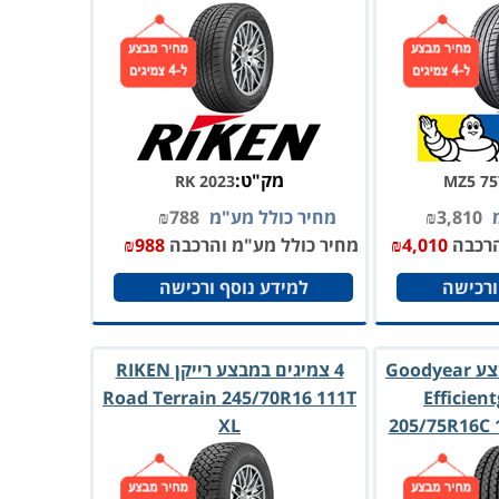
מק"ט:
RK 2023
MZ5 75
מ
3,810
₪
מחיר כולל מע"מ
788
₪
הרכבה
4,010
₪
מחיר כולל מע"מ והרכבה
988
₪
ורכישה
למידע נוסף ורכישה
4 צמיגי גודייר במבצע Goodyear
4 צמיגים במבצע רייקן RIKEN
Road Terrain 245/70R16 111T
Efficien
XL
205/75R16C 