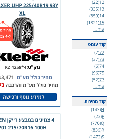
(22)
12
XER UHP 225/40R19 93Y
(335)
13
XL
(859)
14
(1821)
15
עוד ...
קוד עומס
(7)
72
(37)
73
(6)
74
מק"ט:
KZ 4258*4
(96)
75
מחיר כולל מע"מ
3,471
₪
(52)
77
מחיר כולל מע"מ והרכבה
73
עוד ...
למידע נוסף ורכישה
קוד מהירות
(143)
N
(23)
P
4 צמיגים ב
(770)
Q
701 215/70R16 100H
(836)
R
(1472)
S