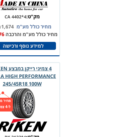
מק"ט:
CA 4402*4
מחיר כולל מע"מ
1,674
₪
מחיר כולל מע"מ והרכבה
76
למידע נוסף ורכישה
4 צמיגי רייקן
RA HIGH PERFORMANCE
245/45R18 100W