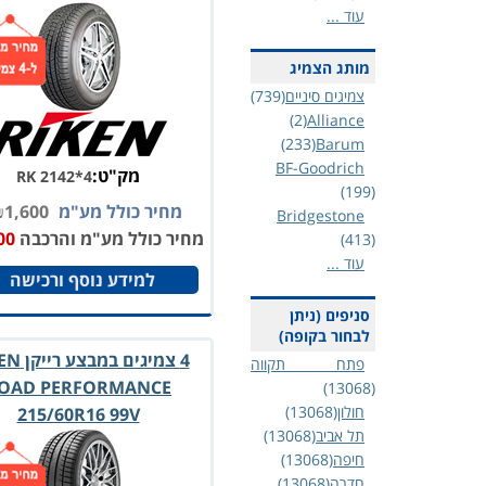
עוד ...
מותג הצמיג
צמיגים סיניים
(739)
(2)
Alliance
(233)
Barum
BF-Goodrich
מק"ט:
RK 2142*4
(199)
מחיר כולל מע"מ
1,600
₪
Bridgestone
מחיר כולל מע"מ והרכבה
00
(413)
עוד ...
למידע נוסף ורכישה
סניפים (ניתן
לבחור בקופה)
4 צמיגים ב
פתח תקווה
OAD PERFORMANCE
(13068)
חולון
(13068)
215/60R16 99V
תל אביב
(13068)
חיפה
(13068)
חדרה
(13068)