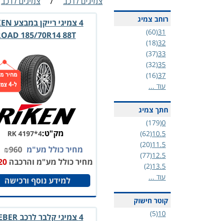
צמיגים לרכב
/
צמיגים לרכב
רוחב צמיג
4 צמיגי רייקן
(60)
31
OAD 185/70R14 88T
(18)
32
(37)
33
(32)
35
(16)
37
עוד ...
חתך צמיג
(179)
0
מק"ט:
RK 4197*4
(62)
10.5
(20)
11.5
מחיר כולל מע"מ
960
₪
(77)
12.5
מחיר כולל מע"מ והרכבה
20
(2)
13.5
עוד ...
למידע נוסף ורכישה
קוטר חישוק
(5)
10
4 צמיגי קלבר לר