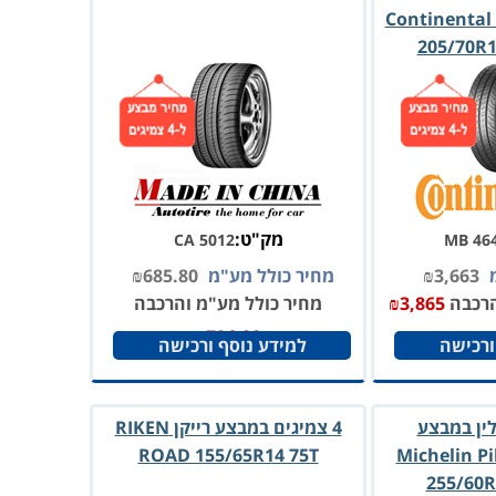
Continental
205/70R1
מק"ט:
CA 5012
MB 46
מ
3,663
₪
מחיר כולל מע"מ
685.80
₪
הרכבה
3,865
₪
מחיר כולל מע"מ והרכבה
₪
796.80
ורכישה
למידע נוסף ורכישה
לין במבצע
4 צמיגים במבצע רייקן RIKEN
ROAD 155/65R14 75T
Michelin Pi
255/60R