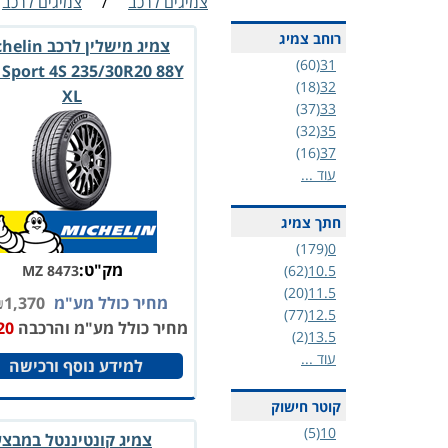
צמיגים לרכב
/
צמיגים לרכב
רוחב צמיג
צמיג מישלין לרכב
(60)
31
t Sport 4S 235/30R20 88Y
(18)
32
XL
(37)
33
(32)
35
(16)
37
עוד ...
חתך צמיג
(179)
0
מק"ט:
MZ 8473
(62)
10.5
(20)
11.5
מחיר כולל מע"מ
1,370
₪
(77)
12.5
מחיר כולל מע"מ והרכבה
20
(2)
13.5
עוד ...
למידע נוסף ורכישה
קוטר חישוק
(5)
10
צמיג קונטיננטל במבצ