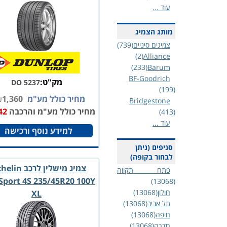
עוד ...
מותג הצמיג
צמיגים סיניים
(739)
(2)
Alliance
(233)
Barum
BF-Goodrich
מק"ט:
DO 5237
(199)
מחיר כולל מע"מ
1,360
₪
Bridgestone
מחיר כולל מע"מ והרכבה
42
(413)
עוד ...
למידע נוסף ורכישה
סניפים (ניתן
לבחור בקופה)
צמיג מישלין לרכב
פתח תקווה
 Sport 4S 235/45R20 100Y
(13068)
חולון
(13068)
XL
תל אביב
(13068)
חיפה
(13068)
חדרה
(13068)