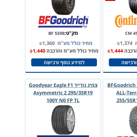
מק"ט:
BF 5598
CM 4
מ
1,374
₪
מחיר כולל מע"מ
1,360
₪
הרכבה
1,444
₪
מחיר כולל מע"מ והרכבה
1,440
₪
ורכישה
למידע נוסף ורכישה
צמיג בי אף גודריץ BFGoodrich
צמיג גודייר Goodyear Eagle F1
Asymmetric 2 295/35R19
ALL-Terr
100Y N0 FP TL
255/55R