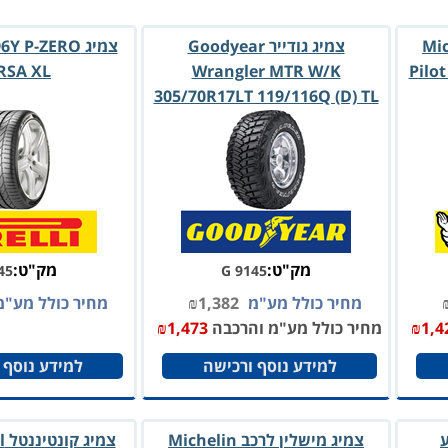
 Michelin
צמיג גודייר Goodyear
צמיג  P-ZERO
RSA XL
Wrangler MTR W/K
Pilo
305/70R17LT 119/116Q (D) TL
מק"ט:
מק"ט:
45
G 9145
מחיר כולל מע"מ
1,382
₪
מחיר כולל מע"
1,4
₪
מחיר כולל מע"מ והרכבה
1,473
₪
למידע נוסף ורכישה
למידע נוסף 
ע
צמיג מישלין לרכב Michelin
צמ