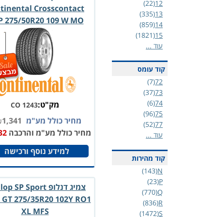
(22)
12
tinental Crosscontact
(335)
13
 275/50R20 109 W MO
(859)
14
(1821)
15
עוד ...
קוד עומס
(7)
72
(37)
73
(6)
74
מק"ט:
CO 1243
(96)
75
מחיר כולל מע"מ
1,341
₪
(52)
77
מחיר כולל מע"מ והרכבה
32
עוד ...
למידע נוסף ורכישה
קוד מהירות
(143)
N
(23)
P
צמיג דנלופ  SP Sport
(770)
Q
 GT 275/35R20 102Y RO1
(836)
R
XL MFS
(1472)
S