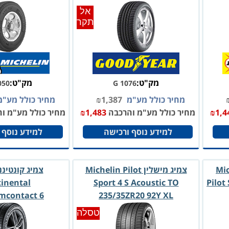
אל
תקר
מק"ט:
מק"ט:
050
G 1076
מחיר כולל מע"מ
1,387
₪
מחיר כולל מע"
1,4
₪
מחיר כולל מע"מ והרכבה
1,483
₪
מחיר כולל מע"מ ו
למידע נוסף ורכישה
למידע נוסף 
 Michelin
צמיג מישלין Michelin Pilot
צמיג קונטיננ
inental
Sport 4 S Acoustic TO
Pilot
mcontact 6
235/35ZR20 92Y XL
0 99Y XL SSR
טסלה