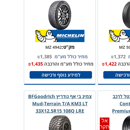
מק"ט:
MZ 4942
MZ 5
מ
1,372
₪
מחיר כולל מע"מ
1,385
₪
הרכבה
1,422
₪
מחיר כולל מע"מ והרכבה
1,435
₪
ורכישה
למידע נוסף ורכישה
טל לרכב
צמיג בי אף גודריץ BFGoodrIch
Mud-Terrain T/A KM3 LT
Cont
33X12.5R15 108Q LRE
Premiu
245/40R2
אל
תקר