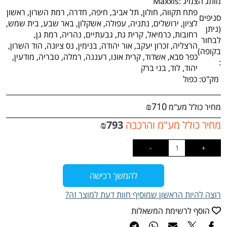
מותג הצמיג :
Maxxis
פתח תקווה, חולון, תל אביב, חיפה, חדרה, רמת השרון, ראשון
סניפים
לציון, ירושלים, נתניה, עפולה, אשקלון, באר שבע, בית שמש,
(ניתן
רחובות, כרמיאל, קרית גת, גבעתיים, נהריה, רמת גן,
לבחור
הרצליה, זכרון יעקב, אור יהודה, בנימין, נס ציונה, הוד השרון,
בקופה)
כפר סבא, אשדוד, קרית אונו, רעננה, רמלה, טבריה, מודעין,
:
יהוד, לוד, בני ברק
מק"ט:
כפול
₪
710
מחיר כולל מע"מ
מחיר כולל מע"מ והרכבה
793
₪
להמשך רכישה
רוצה להיות הראשון שמוסיף חוות דעת למוצר זה?
הוסף לרשימת המשאלות