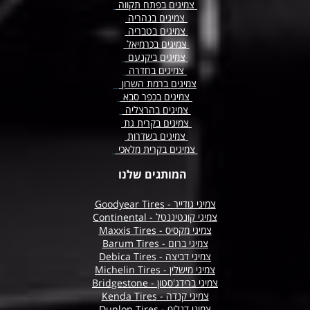
צמיגים בפתח תקווה
צמיגים בנהריה
צמיגים בטבריה
צמיגים בכרמיאל
צמיגים ביקנעם
צמיגים בחדרה
צמיגים ברמת השרון
צמיגים בכפר סבא
צמיגים בהרצליה
צמיגים בקרית גת
צמיגים בשדרות
צמיגים בקרית מלאכי
המותגים שלנו
צמיגי גודייר - Goodyear Tires
צמיגי קונטיננטל - Continental
צמיגי מקסיס - Maxxis Tires
צמיגי ברום - Barum Tires
צמיגי דביצה - Debica Tires
צמיגי מישלין - Michelin Tires
צמיגי ברידג'סטון - Bridgestone
צמיגי קנדה - Kenda Tires
צמיגי דנלופ - Dunlop Tires