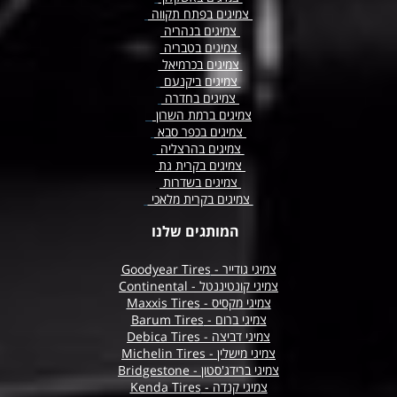
צמיגים בפתח תקווה
צמיגים בנהריה
צמיגים בטבריה
צמיגים בכרמיאל
צמיגים ביקנעם
צמיגים בחדרה
צמיגים ברמת השרון
צמיגים בכפר סבא
צמיגים בהרצליה
צמיגים בקרית גת
צמיגים בשדרות
צמיגים בקרית מלאכי
המותגים שלנו
צמיגי גודייר - Goodyear Tires
צמיגי קונטיננטל - Continental
צמיגי מקסיס - Maxxis Tires
צמיגי ברום - Barum Tires
צמיגי דביצה - Debica Tires
צמיגי מישלין - Michelin Tires
צמיגי ברידג'סטון - Bridgestone
צמיגי קנדה - Kenda Tires