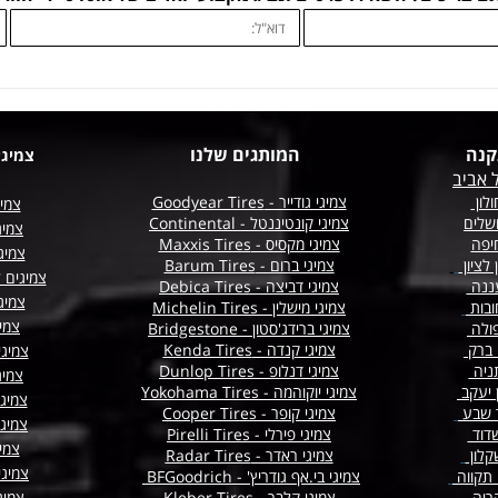
קנה
המותגים שלנו
צמיגי
 אביב
לון
צמיגי גודייר - Goodyear Tires
צמיג
שלים
צמיגי קונטיננטל - Continental
צמיג
יפה
צמיגי מקסיס - Maxxis Tires
צמיגי
 לציון
צמיגי ברום - Barum Tires
צמיגים 
ננה
צמיגי דביצה - Debica Tires
צמיגי
ובות
צמיגי מישלין - Michelin Tires
צמיג
ולה
צמיגי ברידג'סטון - Bridgestone
 ברק
צמיגי קנדה - Kenda Tires
צמיג
ניה
צמיגי דנלופ - Dunlop Tires
צמיג
ן יעקב
צמיגי יוקוהמה - Yokohama Tires
צמיגי
ר שבע
צמיגי קופר - Cooper Tires
צמיג
דוד
צמיגי פירלי - Pirelli Tires
צמיג
קלון
צמיגי ראדר - Radar Tires
צמיגי
תקווה
צמיגי בי.אף גודריץ' - BFGoodrich
ריה
צמיגי קלבר - Kleber Tires
צמיג