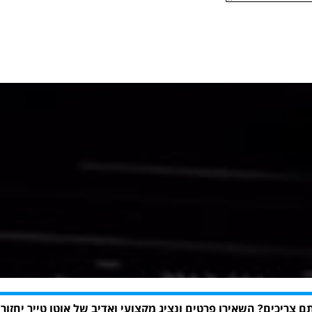
ם צריכים? השאירו פרטים ונציג מקצועי ואדיב של אוטו טייר יחזור