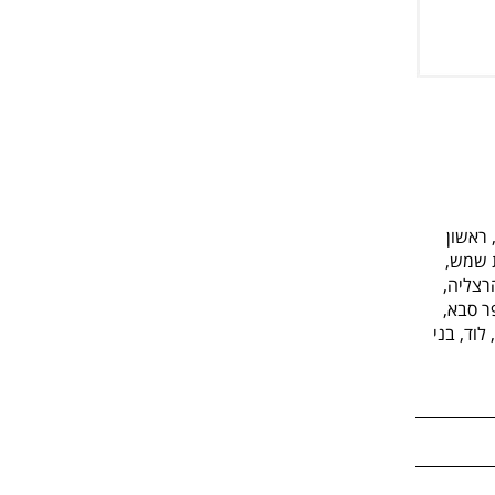
 ראשון
ת שמש,
רצליה,
פר סבא,
לוד, בני