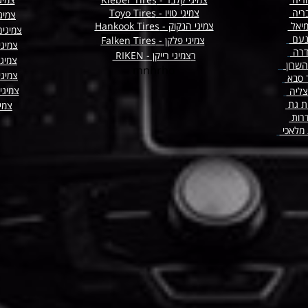
ריה
צמיגי טויו - Toyo Tires
צמיגי
מיאל
צמיגי הנקוק - Hankook Tires
צמיגים
נעם
צמיגי פלקן -
Tires
Falken
צמיגי
דרה
ר
צמיגי רייקן - RIKEN
צמיג
השרון
mnhrho
צמיגי
 סבא
צמיגי
צליה
ת גת
צמיג
רות
 מלאכי