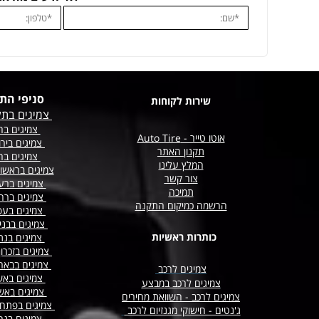
סניפי הת
שירות לקוחות
צמיגים בתל
צמיגים בחו
אוטו טייר - Auto Tire
צמיגים בירו
תקנון האתר
צמיגים בח
המלץ עלינו
צמיגים בראשון
צור קשר
צמיגים ברע
תמיכה
צמיגים
ברח
הרשמה כמיקום התקנה
צמיגים בעפ
צמיגים בבני
כותרות ראשיות
צמיגים בנת
צמיגים בזכרו
צמיגים בבא
צמיגים לרכב
צמיגים באש
צמיגים לרכב במבצע
צמיגים באש
צמיגים לרכב - השוואת מחירים
צמיגים בפתח 
ג'נטים - חישוקי מגנזיום לרכב
צמיגים בנה