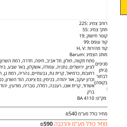
רוחב צמיג :
225
חתך צמיג :
55
קוטר חישוק :
19
קוד עומס :
99
קוד מהירות :
H, V
מותג הצמיג :
Barum
פתח תקווה, חולון, תל אביב, חיפה, חדרה, רמת השרון,
סניפים
לציון, ירושלים, נתניה, עפולה, אשקלון, באר שבע, בי
(ניתן
רחובות, כרמיאל, קרית גת, גבעתיים, נהריה, רמת גן, ה
לבחור
זכרון יעקב, אור יהודה, בנימין, נס ציונה, הוד השרון, כ
בקופה)
אשדוד, קרית אונו, רעננה, רמלה, טבריה, מודעין, יהוד, 
:
ברק
מק"ט:
BA 4110
₪
540
מחיר כולל מע"מ
מחיר כולל מע"מ והרכבה
590
₪