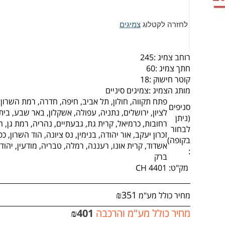
לחזרה לקטלוג
צמיגים
רוחב צמיג :
245
חתך צמיג :
60
קוטר חישוק :
18
מותג הצמיג :
צמיגים סיניים
פתח תקווה, חולון, תל אביב, חיפה, חדרה, רמת השרון,
סניפים
לציון, ירושלים, נתניה, עפולה, אשקלון, באר שבע, בי
(ניתן
רחובות, כרמיאל, קרית גת, גבעתיים, נהריה, רמת גן, ה
לבחור
זכרון יעקב, אור יהודה, בנימין, נס ציונה, הוד השרון, כ
בקופה)
אשדוד, קרית אונו, רעננה, רמלה, טבריה, מודעין, יהוד, 
:
ברק
מק"ט:
CH 4401
₪
351
מחיר כולל מע"מ
מחיר כולל מע"מ והרכבה
401
₪