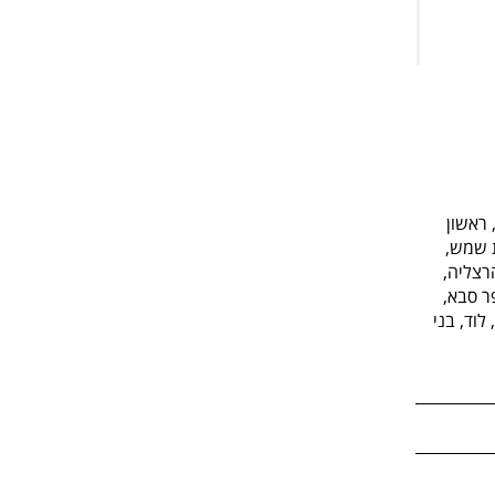
 ראשון
ת שמש,
רצליה,
פר סבא,
לוד, בני