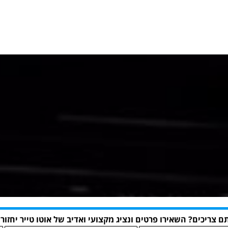
ם צריכים? השאירו פרטים ונציג מקצועי ואדיב של אוטו טייר יחזור