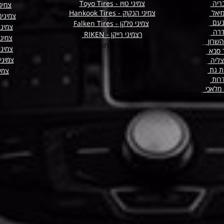
ריה
צמיגי טויו - Toyo Tires
צמיגי
מיאל
צמיגי הנקוק - Hankook Tires
צמיגים
נעם
צמיגי פלקן -
Tires
Falken
צמיגי
דרה
ר
צמיגי רייקן - RIKEN
צמיג
השרון
mnhrho
צמיגי
 סבא
צמיגי
צליה
ת גת
צמיג
רות
 מלאכי