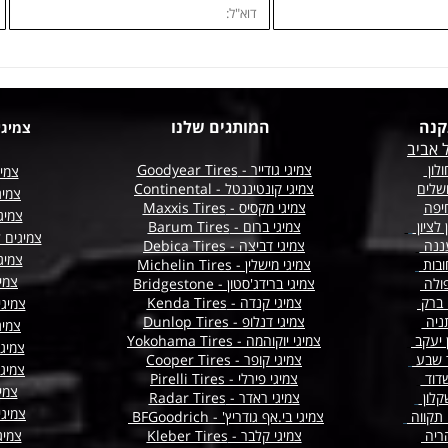
קנה
המותגים שלנו
צמיגי
 אביב
לון
צמיגי גודייר - Goodyear Tires
צמיג
שלים
צמיגי קונטיננטל - Continental
צמיג
יפה
צמיגי מקסיס - Maxxis Tires
צמיגי
 לציון
צמיגי ברום - Barum Tires
צמיגים 
ננה
צמיגי דביצה - Debica Tires
צמיגי
ובות
צמיגי מישלין - Michelin Tires
צמיג
ולה
צמיגי ברידג'סטון - Bridgestone
 ברק
צמיגי קנדה - Kenda Tires
צמיג
ניה
צמיגי דנלופ - Dunlop Tires
צמיג
ן יעקב
צמיגי יוקוהמה - Yokohama Tires
צמיגי
ר שבע
צמיגי קופר - Cooper Tires
צמיג
דוד
צמיגי פירלי - Pirelli Tires
צמיג
קלון
צמיגי ראדר - Radar Tires
צמיגי
תקווה
צמיגי בי.אף גודריץ' - BFGoodrich
ריה
צמיגי קלבר - Kleber Tires
צמיג