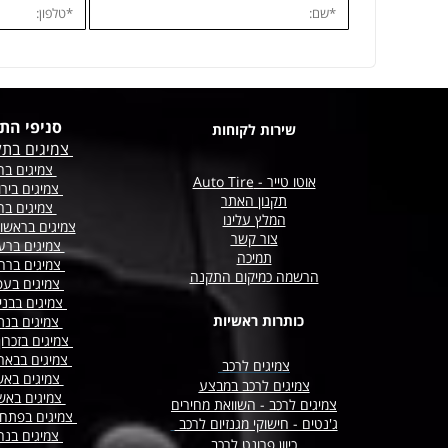
סניפי הת
שירות לקוחות
צמיגים בתל
צמיגים בחו
אוטו טייר - Auto Tire
צמיגים בירו
תקנון האתר
צמיגים בח
המלץ עלינו
צמיגים בראשון
צור קשר
צמיגים ברע
תמיכה
צמיגים
ברח
הרשמה כמיקום התקנה
צמיגים בעפ
צמיגים בבני
כותרות ראשיות
צמיגים בנת
צמיגים בזכרו
צמיגים בבא
צמיגים לרכב
צמיגים באש
צמיגים לרכב במבצע
צמיגים באש
צמיגים לרכב - השוואת מחירים
צמיגים בפתח 
ג'נטים - חישוקי מגנזיום לרכב
צמיגים בנה
כיוון פרונט לרכב