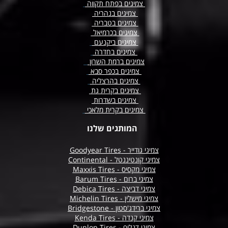
צמיגים בפתח תקווה
צמיגים בנהריה
צמיגים בטבריה
צמיגים בכרמיאל
צמיגים ביקנעם
צמיגים בחדרה
צמיגים ברמת השרון
צמיגים בכפר סבא
צמיגים בהרצליה
צמיגים בקרית גת
צמיגים בשדרות
צמיגים בקרית מלאכי
המותגים שלנו
צמיגי גודייר - Goodyear Tires
צמיגי קונטיננטל - Continental
צמיגי מקסיס - Maxxis Tires
צמיגי ברום - Barum Tires
צמיגי דביצה - Debica Tires
צמיגי מישלין - Michelin Tires
צמיגי ברידג'סטון - Bridgestone
צמיגי קנדה - Kenda Tires
צמיגי דנלופ - Dunlop Tires