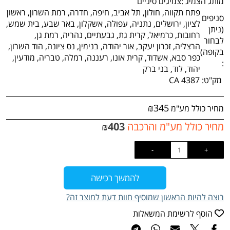
מותג הצמיג :
צמיגים סיניים
פתח תקווה, חולון, תל אביב, חיפה, חדרה, רמת השרון, ראשון
סניפים
לציון, ירושלים, נתניה, עפולה, אשקלון, באר שבע, בית שמש,
(ניתן
רחובות, כרמיאל, קרית גת, גבעתיים, נהריה, רמת גן,
לבחור
הרצליה, זכרון יעקב, אור יהודה, בנימין, נס ציונה, הוד השרון,
בקופה)
כפר סבא, אשדוד, קרית אונו, רעננה, רמלה, טבריה, מודעין,
:
יהוד, לוד, בני ברק
מק"ט:
CA 4387
₪
345
מחיר כולל מע"מ
מחיר כולל מע"מ והרכבה
403
₪
להמשך רכישה
רוצה להיות הראשון שמוסיף חוות דעת למוצר זה?
הוסף לרשימת המשאלות