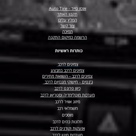
אוטו טייר - Auto Tire
תקנון האתר
המלץ עלינו
צור קשר
תמיכה
הרשמה כמיקום התקנה
כותרות ראשיות
צמיגים לרכב
צמיגים לרכב במבצע
צמיגים לרכב - השוואת מחירים
ג'נטים - חישוקי מגנזיום לרכב
כיוון פרונט לרכב
מערכות מוטלימדיה וסטריאו לרכב
מיזוג אוויר לרכב
חשמלאי רכב
מוסכים
חלונות כהים לרכב
אזעקות וקודנים לרכב
מערכות מיגון לרכב