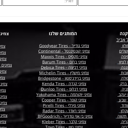
קנה
המותגים שלנו
צמיגי
 אביב
לון
צמיגי גודייר - Goodyear Tires
צמיג
שלים
צמיגי קונטיננטל - Continental
צמיג
יפה
צמיגי מקסיס - Maxxis Tires
צמיגי
 לציון
צמיגי ברום - Barum Tires
צמיגים 
ננה
צמיגי דביצה - Debica Tires
צמיגי
ובות
צמיגי מישלין - Michelin Tires
צמיג
ולה
צמיגי ברידג'סטון - Bridgestone
 ברק
צמיגי קנדה - Kenda Tires
צמיג
ניה
צמיגי דנלופ - Dunlop Tires
צמיג
ן יעקב
צמיגי יוקוהמה - Yokohama Tires
צמיגי
ר שבע
צמיגי קופר - Cooper Tires
צמיג
דוד
צמיגי פירלי - Pirelli Tires
צמיג
קלון
צמיגי ראדר - Radar Tires
צמיגי
תקווה
צמיגי בי.אף גודריץ' - BFGoodrich
ריה
צמיגי קלבר - Kleber Tires
צמיג
ריה
צמיגי טויו - Toyo Tires
צמיגי