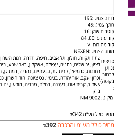
רוחב צמיג :
195
חתך צמיג :
45
קוטר חישוק :
16
קוד עומס :
80, 84
קוד מהירות :
V
מותג הצמיג :
NEXEN
פתח תקווה, חולון, תל אביב, חיפה, חדרה, רמת השרון,
סניפים
לציון, ירושלים, נתניה, עפולה, אשקלון, באר שבע, בי
(ניתן
רחובות, כרמיאל, קרית גת, גבעתיים, נהריה, רמת גן, ה
לבחור
זכרון יעקב, אור יהודה, בנימין, נס ציונה, הוד השרון, כ
בקופה)
אשדוד, קרית אונו, רעננה, רמלה, טבריה, מודעין, יהוד, 
:
ברק
מק"ט:
NM 9002
₪
342
מחיר כולל מע"מ
מחיר כולל מע"מ והרכבה
392
₪