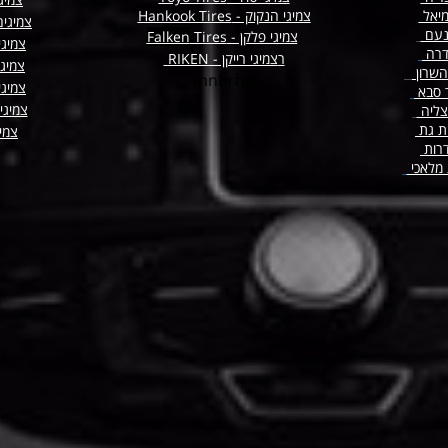
מיאל
צמיגי הנקוק - Hankook Tires
צמיגים
נעם
צמיגי פלקן -
Tires
Falken
צמיגי
דרה
ר
צמיגי רייקן - RIKEN
צמיג
השרון
mnhrho
צמיגי
 סבא
צמיגי
צליה
ת גת
צמיג
רות
 מלאכי