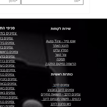
סניפי הת
שירות לקוחות
צמיגים בתל
צמיגים בחו
אוטו טייר - Auto Tire
צמיגים בירו
תקנון האתר
צמיגים בח
המלץ עלינו
צמיגים בראשון
צור קשר
צמיגים ברע
תמיכה
צמיגים
ברח
הרשמה כמיקום התקנה
צמיגים בעפ
צמיגים בבני
כותרות ראשיות
צמיגים בנת
צמיגים בזכרו
צמיגים בבא
צמיגים לרכב
צמיגים באש
צמיגים לרכב במבצע
צמיגים באש
צמיגים לרכב - השוואת מחירים
צמיגים בפתח 
ג'נטים - חישוקי מגנזיום לרכב
צמיגים בנה
כיוון פרונט לרכב
צמיגים בטב