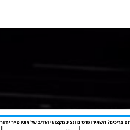
ם צריכים? השאירו פרטים ונציג מקצועי ואדיב של אוטו טייר יחזור