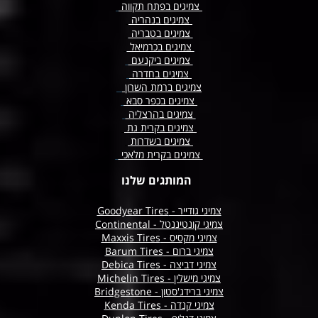
צמיגים בפתח תקווה
צמיגים בנהריה
צמיגים בטבריה
צמיגים בכרמיאל
צמיגים ביקנעם
צמיגים בחדרה
צמיגים ברמת השרון
צמיגים בכפר סבא
צמיגים בהרצליה
צמיגים בקרית גת
צמיגים בשדרות
צמיגים בקרית מלאכי
המותגים שלנו
צמיגי גודייר - Goodyear Tires
צמיגי קונטיננטל - Continental
צמיגי מקסיס - Maxxis Tires
צמיגי ברום - Barum Tires
צמיגי דביצה - Debica Tires
צמיגי מישלין - Michelin Tires
צמיגי ברידג'סטון - Bridgestone
צמיגי קנדה - Kenda Tires