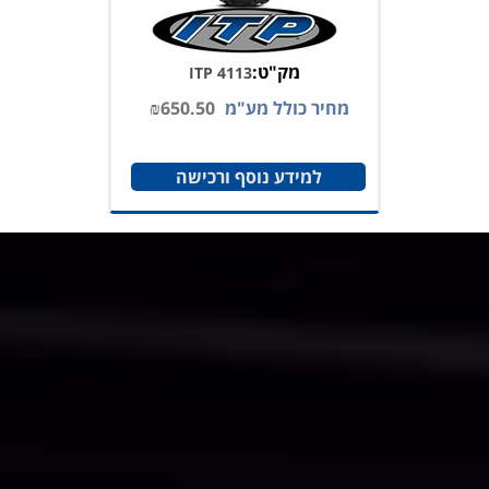
מק"ט:
ITP 4113
מחיר כולל מע"מ
650.50
₪
למידע נוסף ורכישה