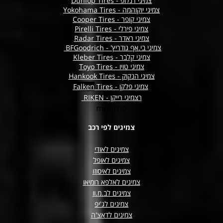
צמיגי דנלופ - Dunlop Tires
צמיגי יוקוהמה - Yokohama Tires
צמיגי קופר - Cooper Tires
צמיגי פירלי - Pirelli Tires
צמיגי ראדר - Radar Tires
צמיגי בי.אף גודריץ' - BFGoodrich
צמיגי קלבר - Kleber Tires
צמיגי טויו - Toyo Tires
צמיגי הנקוק - Hankook Tires
צמיגי פלקן -
Tires
Falken
ר
צמיגי רייקן - RIKEN
mnhrho
צמיגים לפי רכב
צמיגים לאודי
צמיגים לאופל
צמיגים לאיסוזו
צמיגים לאלפא רומיאו
צמיגים לב.מ.וו
צמיגים לג'יפ
צמיגים לדאצ'ה