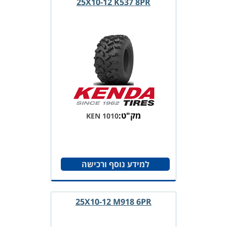
25X10-12 K537 8PR
מק"ט:
KEN 1010
למידע נוסף ורכישה
25X10-12 M918 6PR